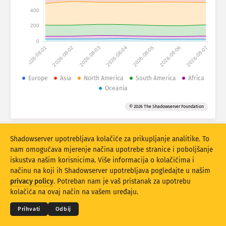
Statistike napada: Uređaji
400
Države
Pomoć
200
0
2026-08-01
2026-08-02
2026-08-03
2026-08-04
2026-08-05
2026-08-06
2026-08-07
Skup podataka
Ograničenje
Europe
Asia
North America
South America
Africa
Oceania
Grupirajte po
Država
Oznaka
© 2026 The Shadowserver Foundation
Stacking
Složeno
Preklapajući
Rezultati automatskog ažuriranja
Shadowserver upotrebljava kolačiće za prikupljanje analitike. To
Ažuriraj
Resetiraj
nam omogućava mjerenje načina upotrebe stranice i poboljšanje
iskustva našim korisnicima. Više informacija o kolačićima i
načinu na koji ih Shadowserver upotrebljava pogledajte u našim
Preuzmi kao PNG
© 2026
THE SHADOWSERVER FOUNDATION
privacy policy
. Potreban nam je vaš pristanak za upotrebu
Privatnost i Uvjeti
Obratite nam se
Zahvale
kolačića na ovaj način na vašem uređaju.
Jezik
Prihvati
Odbij