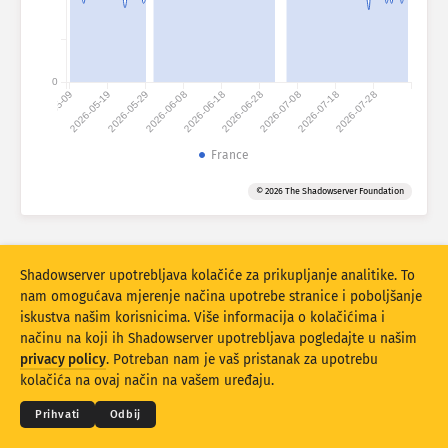
Statistike napada: Uređaji
Države
Pomoć
0
2026-05-09
2026-05-19
2026-05-29
2026-06-08
2026-06-18
2026-06-28
2026-07-08
2026-07-18
2026-07-28
Skup podataka
Ograničenje
France
Grupirajte po
Država
Oznaka
© 2026 The Shadowserver Foundation
Stacking
Složeno
Preklapajući
Rezultati automatskog ažuriranja
Shadowserver upotrebljava kolačiće za prikupljanje analitike. To
Ažuriraj
Resetiraj
nam omogućava mjerenje načina upotrebe stranice i poboljšanje
iskustva našim korisnicima. Više informacija o kolačićima i
načinu na koji ih Shadowserver upotrebljava pogledajte u našim
Preuzmi kao PNG
© 2026
THE SHADOWSERVER FOUNDATION
privacy policy
. Potreban nam je vaš pristanak za upotrebu
Privatnost i Uvjeti
Obratite nam se
Zahvale
kolačića na ovaj način na vašem uređaju.
Jezik
Prihvati
Odbij