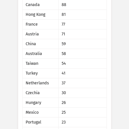
Statistike napada: Uređaji
Canada
88
Države
Pomoć
Hong Kong
81
France
77
Austria
71
Skup podataka
Ograničenje
China
59
Grupirajte po
Država
Oznaka
Australia
58
Mjerenje podataka
Taiwan
54
Stil
Turkey
41
Rezultati automatskog ažuriranja
Netherlands
37
Czechia
30
Ažuriraj
Resetiraj
Hungary
26
Preuzmi kao PNG
Mexico
25
Portugal
23