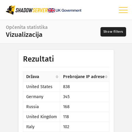
Upravljačka ploča
Općenita statistika
Vizualizacija
Općenita statistika
Karta svijeta
Raspon datuma
Rezultati
📆
Karta regije
Izvori
Usporedna karta
Država
Prebrojane IP adrese
Mapiranje stabla
United States
838
?
Vremenske serije
Germany
345
Ozbiljnost
Vizualizacija
Russia
168
Statistika uređaja interneta stvari
United Kingdom
118
Oznake
Statistike napada: Ranjivosti
Italy
102