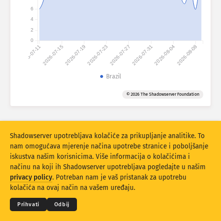
Pomoć
6
Grupirajte po
4
Stacking
Složeno
Preklapajući
2
0
Rezultati automatskog ažuriranja
2026-07-11
2026-07-15
2026-07-19
2026-07-23
2026-07-27
2026-07-31
2026-08-04
2026-08-08
Ažuriraj
Resetiraj
Brazil
Preuzmi kao PNG
O ovom podatku
© 2026 The Shadowserver Foundation
Identifikaciju uređaja interneta stvari i statistiku napada medene rupe
Shadowserver upotrebljava kolačiće za prikupljanje analitike. To
sufinancirao je fond Connecting Europe Facility EU.
nam omogućava mjerenje načina upotrebe stranice i poboljšanje
iskustva našim korisnicima. Više informacija o kolačićima i
načinu na koji ih Shadowserver upotrebljava pogledajte u našim
© 2026
THE SHADOWSERVER FOUNDATION
privacy policy
. Potreban nam je vaš pristanak za upotrebu
Privatnost i Uvjeti
Obratite nam se
Zahvale
kolačića na ovaj način na vašem uređaju.
Jezik
Prihvati
Odbij