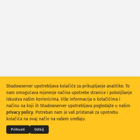
Statistike napada: Ranjivosti
Oznake
Statistike napada: Uređaji
Pomoć
Države
Ograničenje
Grupirajte po
Shadowserver upotrebljava kolačiće za prikupljanje analitike. To
Stacking
Složeno
Preklapajući
nam omogućava mjerenje načina upotrebe stranice i poboljšanje
Rezultati automatskog ažuriranja
iskustva našim korisnicima. Više informacija o kolačićima i
načinu na koji ih Shadowserver upotrebljava pogledajte u našim
Ažuriraj
Resetiraj
© 2026
THE SHADOWSERVER FOUNDATION
privacy policy
. Potreban nam je vaš pristanak za upotrebu
Privatnost i Uvjeti
Obratite nam se
Zahvale
kolačića na ovaj način na vašem uređaju.
Preuzmi kao PNG
O ovom podatku
Jezik
Prihvati
Odbij