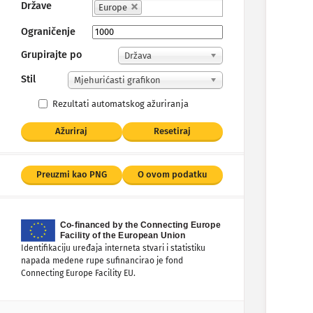
Države
Europe
Ograničenje
Grupirajte po
Država
Stil
Mjehurićasti grafikon
Rezultati automatskog ažuriranja
Ažuriraj
Resetiraj
Preuzmi kao PNG
O ovom podatku
Identifikaciju uređaja interneta stvari i statistiku
napada medene rupe sufinancirao je fond
Connecting Europe Facility EU.