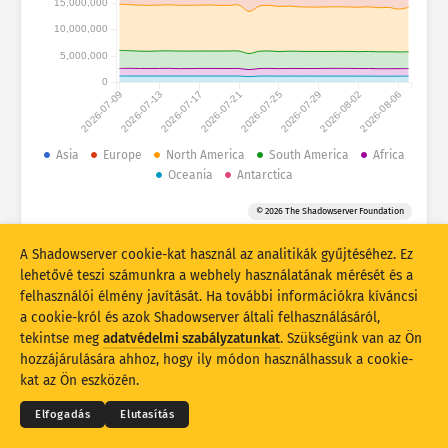
15,000,000
Támadási statisztikák: Eszközök
10,000,000
Országok
Súgó
5,000,000
0
2026-07-09
2026-07-13
2026-07-17
2026-07-21
2026-07-25
2026-07-29
2026-08-02
2026-08-06
Adathalmaz
Korlát
Asia
Europe
North America
South America
Africa
Oceania
Antarctica
Csoportosítási szempont
Ország
Címke
© 2026 The Shadowserver Foundation
Stacking
Halmozott
Átfedő
Az eredmények automatikus frissítése
A Shadowserver cookie-kat használ az analitikák gyűjtéséhez. Ez
lehetővé teszi számunkra a webhely használatának mérését és a
Frissítés
Visszaállítás
felhasználói élmény javítását. Ha további információkra kíváncsi
a cookie-król és azok Shadowserver általi felhasználásáról,
tekintse meg
adatvédelmi szabályzatunkat
. Szükségünk van az Ön
Letöltés PNG-fájlként
© 2026
THE SHADOWSERVER FOUNDATION
Adatvédelem és feltételek
Kapcsolatfelvétel
hozzájárulására ahhoz, hogy ily módon használhassuk a cookie-
Köszönetnyilvánítás
kat az Ön eszközén.
Nyelv
Elfogadás
Elutasítás