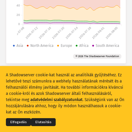
Támadási statisztikák: Eszközök
40
Országok
Súgó
20
0
2026-07-08
2026-07-12
2026-07-16
2026-07-20
2026-07-24
2026-07-28
2026-08-01
2026-08-05
Adathalmaz
Korlát
Asia
North America
Europe
Africa
South America
Csoportosítási szempont
Ország
Címke
© 2026 The Shadowserver Foundation
Stacking
Halmozott
Átfedő
Az eredmények automatikus frissítése
A Shadowserver cookie-kat használ az analitikák gyűjtéséhez. Ez
lehetővé teszi számunkra a webhely használatának mérését és a
Frissítés
Visszaállítás
felhasználói élmény javítását. Ha további információkra kíváncsi
a cookie-król és azok Shadowserver általi felhasználásáról,
tekintse meg
adatvédelmi szabályzatunkat
. Szükségünk van az Ön
Letöltés PNG-fájlként
© 2026
THE SHADOWSERVER FOUNDATION
Adatvédelem és feltételek
Kapcsolatfelvétel
hozzájárulására ahhoz, hogy ily módon használhassuk a cookie-
Köszönetnyilvánítás
kat az Ön eszközén.
Nyelv
Elfogadás
Elutasítás