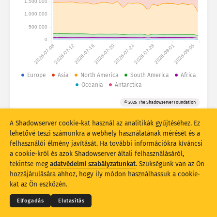
1,500,000
Támadási statisztikák: Eszközök
1,000,000
Országok
Súgó
500,000
0
2026-07-08
2026-07-12
2026-07-16
2026-07-20
2026-07-24
2026-07-28
2026-08-01
2026-08-05
Adathalmaz
Korlát
Europe
Asia
North America
South America
Africa
Oceania
Antarctica
Csoportosítási szempont
Ország
Címke
© 2026 The Shadowserver Foundation
Stacking
Halmozott
Átfedő
Az eredmények automatikus frissítése
A Shadowserver cookie-kat használ az analitikák gyűjtéséhez. Ez
lehetővé teszi számunkra a webhely használatának mérését és a
Frissítés
Visszaállítás
felhasználói élmény javítását. Ha további információkra kíváncsi
a cookie-król és azok Shadowserver általi felhasználásáról,
tekintse meg
adatvédelmi szabályzatunkat
. Szükségünk van az Ön
Letöltés PNG-fájlként
© 2026
THE SHADOWSERVER FOUNDATION
Adatvédelem és feltételek
Kapcsolatfelvétel
hozzájárulására ahhoz, hogy ily módon használhassuk a cookie-
Köszönetnyilvánítás
kat az Ön eszközén.
Nyelv
Elfogadás
Elutasítás