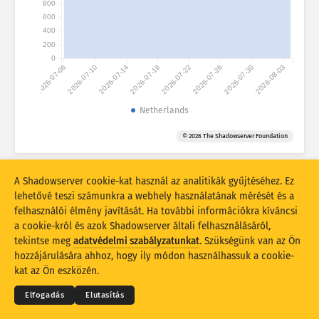
800
Támadási statisztikák: Eszközök
600
Országok
Súgó
400
200
0
2026-07-06
2026-07-10
2026-07-14
2026-07-18
2026-07-22
2026-07-26
2026-07-30
2026-08-03
Adathalmaz
Korlát
Netherlands
Csoportosítási szempont
Ország
Címke
© 2026 The Shadowserver Foundation
Stacking
Halmozott
Átfedő
Az eredmények automatikus frissítése
A Shadowserver cookie-kat használ az analitikák gyűjtéséhez. Ez
lehetővé teszi számunkra a webhely használatának mérését és a
Frissítés
Visszaállítás
felhasználói élmény javítását. Ha további információkra kíváncsi
a cookie-król és azok Shadowserver általi felhasználásáról,
tekintse meg
adatvédelmi szabályzatunkat
. Szükségünk van az Ön
Letöltés PNG-fájlként
© 2026
THE SHADOWSERVER FOUNDATION
Adatvédelem és feltételek
Kapcsolatfelvétel
hozzájárulására ahhoz, hogy ily módon használhassuk a cookie-
Köszönetnyilvánítás
kat az Ön eszközén.
Nyelv
Elfogadás
Elutasítás