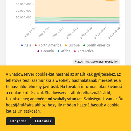
Támadási statisztikák: Eszközök
30,000,000
Országok
20,000,000
Súgó
10,000,000
0
2026-07-30
2026-07-31
2026-08-01
2026-08-02
2026-08-03
2026-08-04
2026-08-05
Adathalmaz
Korlát
Asia
North America
Europe
South America
Oceania
Africa
Antarctica
Csoportosítási szempont
Ország
Címke
© 2026 The Shadowserver Foundation
Stacking
Halmozott
Átfedő
Az eredmények automatikus frissítése
A Shadowserver cookie-kat használ az analitikák gyűjtéséhez. Ez
lehetővé teszi számunkra a webhely használatának mérését és a
Frissítés
Visszaállítás
felhasználói élmény javítását. Ha további információkra kíváncsi
a cookie-król és azok Shadowserver általi felhasználásáról,
tekintse meg
adatvédelmi szabályzatunkat
. Szükségünk van az Ön
Letöltés PNG-fájlként
© 2026
THE SHADOWSERVER FOUNDATION
Adatvédelem és feltételek
Kapcsolatfelvétel
hozzájárulására ahhoz, hogy ily módon használhassuk a cookie-
Köszönetnyilvánítás
kat az Ön eszközén.
Nyelv
Elfogadás
Elutasítás