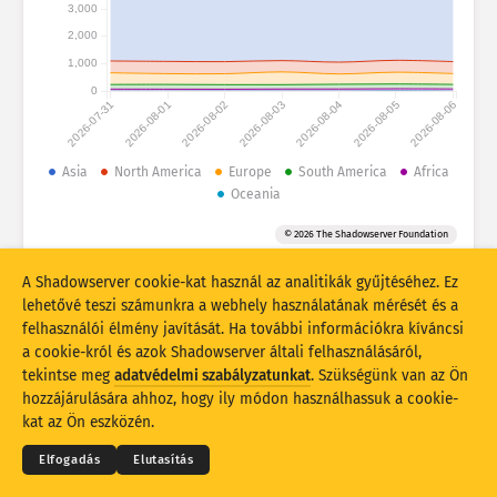
Támadási statisztikák: Eszközök
3,000
2,000
Országok
Súgó
1,000
0
2026-07-31
2026-08-01
2026-08-02
2026-08-03
2026-08-04
2026-08-05
2026-08-06
Adathalmaz
Korlát
Asia
North America
Europe
South America
Africa
Oceania
Csoportosítási szempont
Ország
Címke
© 2026 The Shadowserver Foundation
Stacking
Halmozott
Átfedő
Az eredmények automatikus frissítése
A Shadowserver cookie-kat használ az analitikák gyűjtéséhez. Ez
lehetővé teszi számunkra a webhely használatának mérését és a
Frissítés
Visszaállítás
felhasználói élmény javítását. Ha további információkra kíváncsi
a cookie-król és azok Shadowserver általi felhasználásáról,
tekintse meg
adatvédelmi szabályzatunkat
. Szükségünk van az Ön
Letöltés PNG-fájlként
© 2026
THE SHADOWSERVER FOUNDATION
Adatvédelem és feltételek
Kapcsolatfelvétel
hozzájárulására ahhoz, hogy ily módon használhassuk a cookie-
Köszönetnyilvánítás
kat az Ön eszközén.
Nyelv
Elfogadás
Elutasítás