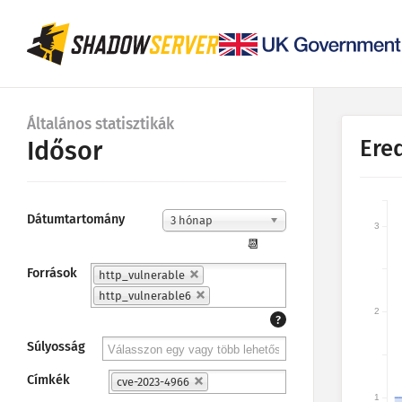
Általános statisztikák
Ere
Idősor
Dátumtartomány
3 hónap
3
📆
Források
http_vulnerable
http_vulnerable6
2
?
Súlyosság
Címkék
cve-2023-4966
1