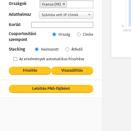
Országok
France (FR)
Adathalmaz
Számba vett IP-címek
Korlát
0
2026-0
Csoportosítási
Ország
Címke
szempont
Stacking
Halmozott
Átfedő
Az eredmények automatikus frissítése
Frissítés
Visszaállítás
Letöltés PNG-fájlként