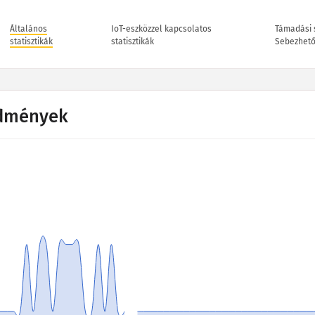
Általános
IoT-eszközzel kapcsolatos
Támadási s
statisztikák
statisztikák
Sebezhet
dmények