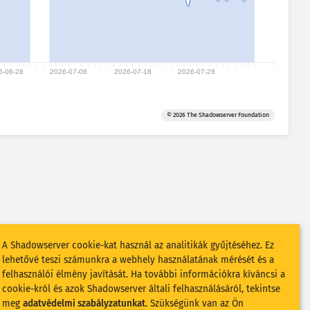
6-06-28
2026-07-08
2026-07-18
2026-07-28
© 2026 The Shadowserver Foundation
A Shadowserver cookie-kat használ az analitikák gyűjtéséhez. Ez
lehetővé teszi számunkra a webhely használatának mérését és a
felhasználói élmény javítását. Ha további információkra kíváncsi a
cookie-król és azok Shadowserver általi felhasználásáról, tekintse
meg
adatvédelmi szabályzatunkat
. Szükségünk van az Ön