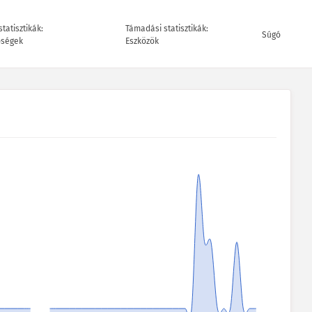
tatisztikák:
Támadási statisztikák:
Súgó
őségek
Eszközök