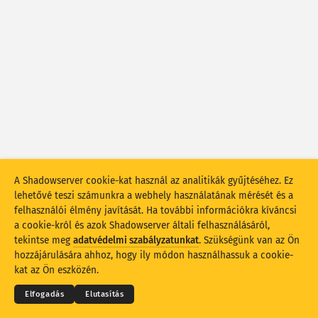
Támadási statisztikák: Eszközök
Súgó
Országok
Adathalmaz
Korlát
Csoportosítási szempont
Ország
Címke
Stacking
Halmozott
Átfedő
A Shadowserver cookie-kat használ az analitikák gyűjtéséhez. Ez
lehetővé teszi számunkra a webhely használatának mérését és a
Az eredmények automatikus frissítése
felhasználói élmény javítását. Ha további információkra kíváncsi
a cookie-król és azok Shadowserver általi felhasználásáról,
Frissítés
Visszaállítás
tekintse meg
adatvédelmi szabályzatunkat
. Szükségünk van az Ön
© 2026
THE SHADOWSERVER FOUNDATION
Adatvédelem és feltételek
Kapcsolatfelvétel
hozzájárulására ahhoz, hogy ily módon használhassuk a cookie-
Köszönetnyilvánítás
Letöltés PNG-fájlként
kat az Ön eszközén.
Nyelv
Elfogadás
Elutasítás