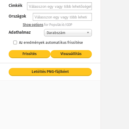
Címkék
Országok
Show options
for Populáció/GDP
Adathalmaz
Darabszám
Az eredmények automatikus frissítése
Frissítés
Visszaállítás
Letöltés PNG-fájlként