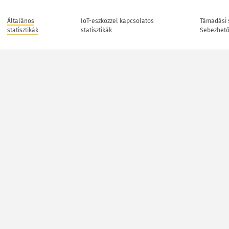
Általános
IoT-eszközzel kapcsolatos
Támadási s
statisztikák
statisztikák
Sebezhet