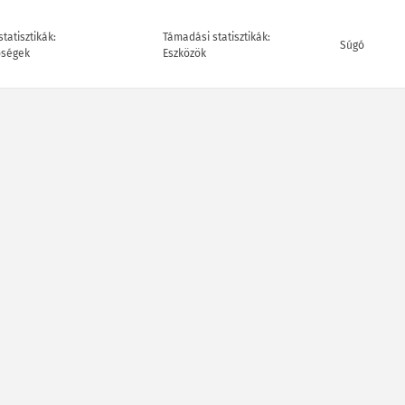
tatisztikák:
Támadási statisztikák:
Súgó
őségek
Eszközök