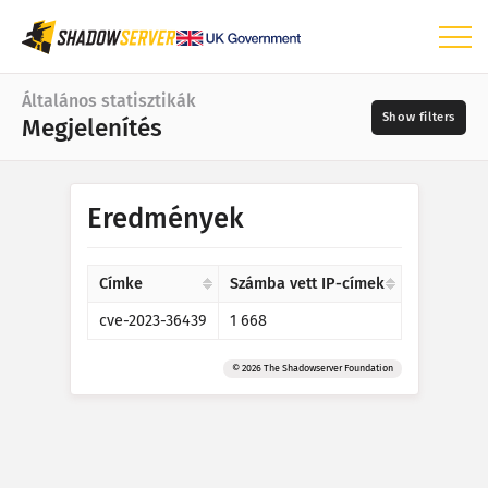
Irányítópult
Általános statisztikák
Megjelenítés
Általános statisztikák
Világtérkép
Dátumtartomány
Eredmények
📆
Régiótérkép
Források
Összehasonlító térkép
Címke
Számba vett IP-címek
Fatérkép
cve-2023-36439
1 668
?
Idősor
Súlyosság
Megjelenítés
© 2026 The Shadowserver Foundation
IoT-eszközzel kapcsolatos statisztikák
Címkék
Támadási statisztikák: Sebezhetőségek