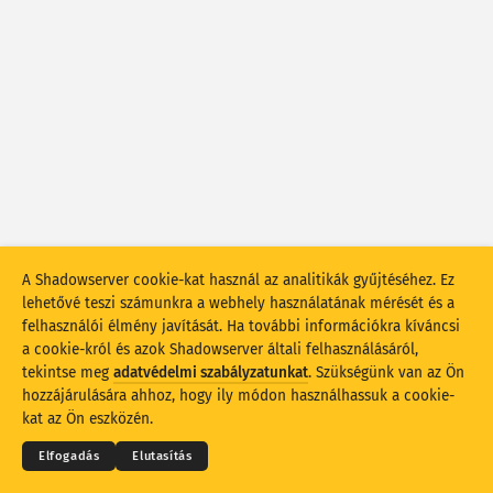
Támadási statisztikák: Eszközök
Országok
Súgó
Adathalmaz
Korlát
Csoportosítási szempont
Ország
Címke
Adatskála
Stílus
A Shadowserver cookie-kat használ az analitikák gyűjtéséhez. Ez
lehetővé teszi számunkra a webhely használatának mérését és a
Az eredmények automatikus frissítése
felhasználói élmény javítását. Ha további információkra kíváncsi
a cookie-król és azok Shadowserver általi felhasználásáról,
Frissítés
Visszaállítás
tekintse meg
adatvédelmi szabályzatunkat
. Szükségünk van az Ön
© 2026
THE SHADOWSERVER FOUNDATION
Adatvédelem és feltételek
Kapcsolatfelvétel
hozzájárulására ahhoz, hogy ily módon használhassuk a cookie-
Köszönetnyilvánítás
Letöltés PNG-fájlként
kat az Ön eszközén.
Nyelv
Elfogadás
Elutasítás