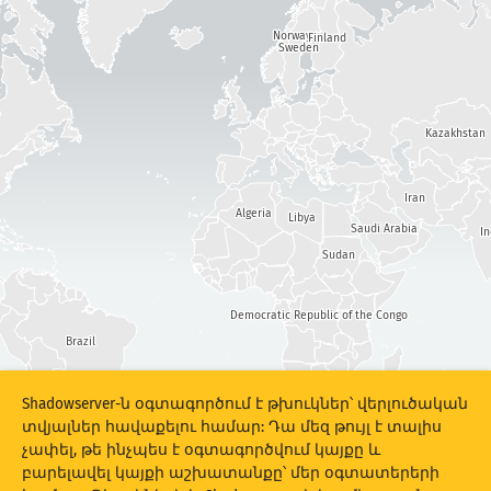
Հարձակումների վիճակագրություն․ Սարքեր
Վտանգի աստիճան
Norway
Finland
Օգնություն
Sweden
Պիտակներ
Kazakhstan
Iran
Երկրներ
Algeria
Libya
Saudi Arabia
I
Sudan
Show options
for Պոպուլյացիա/ՀՆԱ
Տվյալների հավաքածու
Democratic Republic of the Congo
Brazil
Տվյալների սանդղակ
Ավտոմատ կերպով թարմացման արդյունքներ
South Africa
Shadowserver-ն օգտագործում է թխուկներ՝ վերլուծական
տվյալներ հավաքելու համար: Դա մեզ թույլ է տալիս
Argentina
Թարմացնել
Վերակայել
չափել, թե ինչպես է օգտագործվում կայքը և
բարելավել կայքի աշխատանքը՝ մեր օգտատերերի
Ներբեռնել որպես PNG