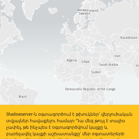
Հարձակումների վիճակագրություն․ Սարքեր
Վտանգի աստիճան
Norway
Finland
Օգնություն
Sweden
Պիտակներ
Kazakhstan
Iran
Երկրներ
Algeria
Libya
Saudi Arabia
I
Sudan
Show options
for Պոպուլյացիա/ՀՆԱ
Տվյալների հավաքածու
Democratic Republic of the Congo
Brazil
Տվյալների սանդղակ
Ավտոմատ կերպով թարմացման արդյունքներ
South Africa
Shadowserver-ն օգտագործում է թխուկներ՝ վերլուծական
տվյալներ հավաքելու համար: Դա մեզ թույլ է տալիս
Argentina
Թարմացնել
Վերակայել
չափել, թե ինչպես է օգտագործվում կայքը և
բարելավել կայքի աշխատանքը՝ մեր օգտատերերի
Ներբեռնել որպես PNG