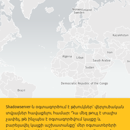
Հարձակումների վիճակագրություն․ Սարքեր
Վտանգի աստիճան
Norway
Finland
Օգնություն
Sweden
Պիտակներ
Kazakhstan
Iran
Երկրներ
Algeria
Libya
Saudi Arabia
I
Sudan
Show options
for Պոպուլյացիա/ՀՆԱ
Տվյալների հավաքածու
Democratic Republic of the Congo
Brazil
Տվյալների սանդղակ
Ավտոմատ կերպով թարմացման արդյունքներ
South Africa
Shadowserver-ն օգտագործում է թխուկներ՝ վերլուծական
տվյալներ հավաքելու համար: Դա մեզ թույլ է տալիս
Argentina
Թարմացնել
Վերակայել
չափել, թե ինչպես է օգտագործվում կայքը և
բարելավել կայքի աշխատանքը՝ մեր օգտատերերի
Ներբեռնել որպես PNG