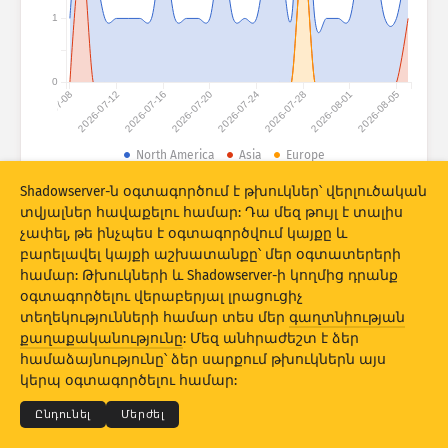
Հարձակումների վիճակագրություն․ Սարքեր
1
Երկրներ
Օգնություն
0
2026-07-08
2026-07-12
2026-07-16
2026-07-20
2026-07-24
2026-07-28
2026-08-01
2026-08-05
Տվյալների հավաքածու
Սահմանաչափ
North America
Asia
Europe
Խմբավորել ըստ
Երկիր
Պիտակ
Shadowserver-ն օգտագործում է թխուկներ՝ վերլուծական
© 2026 The Shadowserver Foundation
տվյալներ հավաքելու համար: Դա մեզ թույլ է տալիս
Stacking
Հարկերով շարվածք
Համատեղում
չափել, թե ինչպես է օգտագործվում կայքը և
Ավտոմատ կերպով թարմացման արդյունքներ
բարելավել կայքի աշխատանքը՝ մեր օգտատերերի
համար: Թխուկների և Shadowserver-ի կողմից դրանք
Թարմացնել
Վերակայել
օգտագործելու վերաբերյալ լրացուցիչ
տեղեկությունների համար տես մեր
գաղտնիության
քաղաքականությունը
: Մեզ անհրաժեշտ է ձեր
Ներբեռնել որպես PNG
© 2026
THE SHADOWSERVER FOUNDATION
Գաղտնիություն և պայմաններ
համաձայնությունը՝ ձեր սարքում թխուկներն այս
Կապ մեզ հետ
Կրեդիտներ
կերպ օգտագործելու համար:
Լեզու
Ընդունել
Մերժել