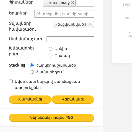
Պիտակներ
opc-ua-binary
1,000
Երկրներ
500
Տվյալների
Հաշվարկված I
հավաքածու
P հասցեներ
0
20
Սահմանաչափ
Խմբավորել
Երկիր
ըստ
Պիտակ
Stacking
Հարկերով շարվածք
Համատեղում
Ավտոմատ կերպով թարմացման
արդյունքներ
Թարմացնել
Վերակայել
Ներբեռնել որպես PNG