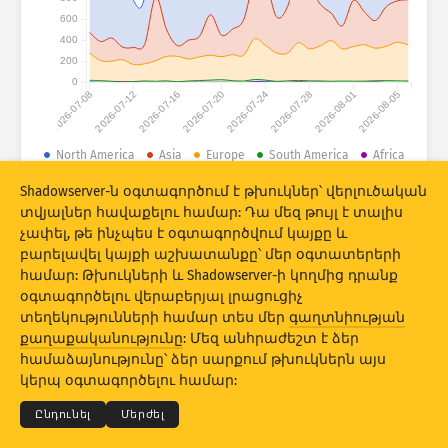
Հարձակումների վիճակագրություն․ Սարքեր
600
Երկրներ
400
Օգնություն
200
0
2026-07-08
2026-07-12
2026-07-16
2026-07-20
2026-07-24
2026-07-28
2026-08-01
2026-08-05
Տվյալների հավաքածու
Սահմանաչափ
North America
Asia
Europe
South America
Africa
Oceania
Խմբավորել ըստ
Երկիր
Պիտակ
Shadowserver-ն օգտագործում է թխուկներ՝ վերլուծական
տվյալներ հավաքելու համար: Դա մեզ թույլ է տալիս
© 2026 The Shadowserver Foundation
Stacking
Հարկերով շարվածք
Համատեղում
չափել, թե ինչպես է օգտագործվում կայքը և
Ավտոմատ կերպով թարմացման արդյունքներ
բարելավել կայքի աշխատանքը՝ մեր օգտատերերի
համար: Թխուկների և Shadowserver-ի կողմից դրանք
Թարմացնել
Վերակայել
օգտագործելու վերաբերյալ լրացուցիչ
տեղեկությունների համար տես մեր
գաղտնիության
քաղաքականությունը
: Մեզ անհրաժեշտ է ձեր
Ներբեռնել որպես PNG
© 2026
THE SHADOWSERVER FOUNDATION
Գաղտնիություն և պայմաններ
համաձայնությունը՝ ձեր սարքում թխուկներն այս
Կապ մեզ հետ
Կրեդիտներ
կերպ օգտագործելու համար:
Լեզու
Ընդունել
Մերժել