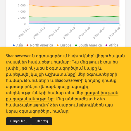
Հարձակումների վիճակագրություն․ Սարքեր
6,000
Երկրներ
4,000
Օգնություն
2,000
0
2026-08-02
2026-08-03
2026-08-04
2026-08-05
2026-08-06
2026-08-07
2026-08-08
Տվյալների հավաքածու
Սահմանաչափ
Asia
North America
Europe
South America
Africa
Oceania
Խմբավորել ըստ
Երկիր
Պիտակ
Shadowserver-ն օգտագործում է թխուկներ՝ վերլուծական
տվյալներ հավաքելու համար: Դա մեզ թույլ է տալիս
© 2026 The Shadowserver Foundation
Stacking
Հարկերով շարվածք
Համատեղում
չափել, թե ինչպես է օգտագործվում կայքը և
Ավտոմատ կերպով թարմացման արդյունքներ
բարելավել կայքի աշխատանքը՝ մեր օգտատերերի
համար: Թխուկների և Shadowserver-ի կողմից դրանք
Թարմացնել
Վերակայել
օգտագործելու վերաբերյալ լրացուցիչ
տեղեկությունների համար տես մեր
գաղտնիության
քաղաքականությունը
: Մեզ անհրաժեշտ է ձեր
Ներբեռնել որպես PNG
© 2026
THE SHADOWSERVER FOUNDATION
Գաղտնիություն և պայմաններ
համաձայնությունը՝ ձեր սարքում թխուկներն այս
Կապ մեզ հետ
Կրեդիտներ
կերպ օգտագործելու համար:
Լեզու
Ընդունել
Մերժել