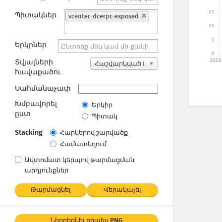
15
Պիտակներ
vcenter-dcerpc-exposed
10
5
Երկրներ
0
2026
Տվյալների
Հաշվարկված I
հավաքածու
P հասցեներ
Սահմանաչափ
Խմբավորել
Երկիր
ըստ
Պիտակ
Stacking
Հարկերով շարվածք
Համատեղում
Ավտոմատ կերպով թարմացման
արդյունքներ
Թարմացնել
Վերակայել
Ներբեռնել որպես PNG