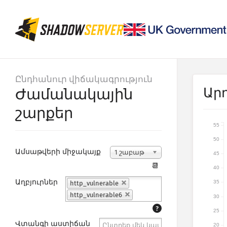
Ընդհանուր վիճակագրություն
Արդ
Ժամանակային
շարքեր
55
50
Ամսաթվերի միջակայք
1 շաբաթ
45
📆
40
Աղբյուրներ
35
http_vulnerable
http_vulnerable6
30
?
25
Վտանգի աստիճան
20