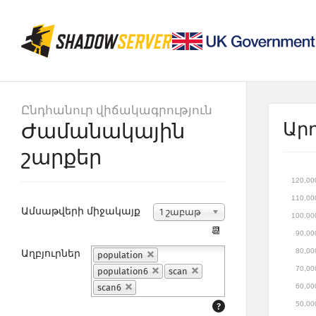
Ընդհանուր վիճակագրություն
Արդ
Ժամանակային
շարքեր
120,00
110,00
Ամսաթվերի միջակայք
1 շաբաթ
100,00
📆
90,00
80,00
Աղբյուրներ
population
70,00
population6
scan
60,00
scan6
50,00
?