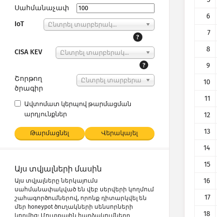
Սահմանաչափ
6
IoT
Ընտրել տարբերակ...
7
?
8
CISA KEV
Ընտրել տարբերակ...
?
9
Շորթող
Ընտրել տարբերա
10
ծրագիր
կ...
11
Ավտոմատ կերպով թարմացման
արդյունքներ
12
13
Թարմացնել
Վերակայել
14
15
Այս տվյալների մասին
16
Այս տվյալները ներկայումս
սահմանափակված են վեբ սերվերի կողմում
17
շահագործումներով, որոնք դիտարկվել են
մեր honeypot ծուղակների սենսորների
18
կողմից: Մուտքային հարձակումները