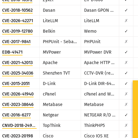
CVE-2018-10562
Dasan
Dasan GPON Home Router
✓
CVE-2026-42271
LiteLLM
LiteLLM
✗
CVE-2019-12780
Belkin
Wemo
✓
CVE-2017-9841
PHPUnit - Sebastian Bergmann
PHPUnit
✗
EDB-41471
MVPower
MVPower DVR
✓
CVE-2021-42013
Apache
Apache HTTP Server
✗
CVE-2025-34036
Shenzhen TVT
CCTV-DVR (rebranded by multiple vendors)
✓
CVE-2015-2051
D-Link
D-Link DIR-645, DAP-1522 revB, DAP-1650 revB, DIR-880L, DIR-865L, DIR-860L revA, DIR-860L revB DIR-815 revB, DIR-300 revB, DIR-600 revB, DIR-645, TEW-751DR, TEW-733GR
✓
CVE-2026-41940
cPanel
cPanel and WHM
✗
CVE-2023-38646
Metabase
Metabase
✗
CVE-2016-6277
Netgear
NETGEAR R/D Series Routers
✓
CNVD-2018-24942
TopThink
ThinkPHP5
✗
CVE-2023-20198
Cisco
Cisco IOS XE
✗