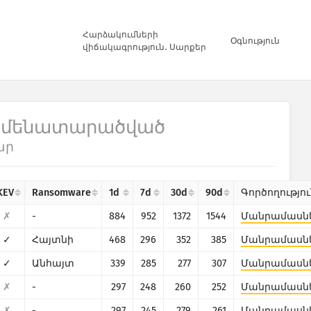
Հարձակումների
Օգնություն
վիճակագրություն․ Սարքեր
 Ամենատարածված
ար
KEV
Ransomware
1d
7d
30d
90d
Գործողությո
✗
-
884
952
1372
1544
Մանրամասն
✓
Հայտնի
468
296
352
385
Մանրամասն
✓
Անհայտ
339
285
277
307
Մանրամասն
✗
-
297
248
260
252
Մանրամասն
✗
-
297
245
279
261
Մանրամասն