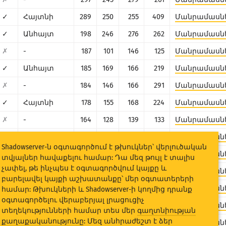
✓
Հայտնի
289
250
255
409
Մանրամասն
✓
Անհայտ
198
246
276
262
Մանրամասն
✗
-
187
101
146
125
Մանրամասն
✓
Անհայտ
185
169
166
219
Մանրամասն
✗
-
184
146
166
291
Մանրամասն
✓
Հայտնի
178
155
168
224
Մանրամասն
✗
-
164
128
139
133
Մանրամասն
✓
Անհայտ
161
141
150
139
Մանրամասն
Shadowserver-ն օգտագործում է թխուկներ՝ վերլուծական
✓
Հայտնի
151
190
167
266
Մանրամասն
տվյալներ հավաքելու համար: Դա մեզ թույլ է տալիս
չափել, թե ինչպես է օգտագործվում կայքը և
✗
-
137
138
141
138
Մանրամասն
բարելավել կայքի աշխատանքը՝ մեր օգտատերերի
✓
Անհայտ
126
85
91
89
Մանրամասն
համար: Թխուկների և Shadowserver-ի կողմից դրանք
օգտագործելու վերաբերյալ լրացուցիչ
✗
-
109
95
99
135
Մանրամասն
տեղեկությունների համար տես մեր
գաղտնիության
քաղաքականությունը
: Մեզ անհրաժեշտ է ձեր
✓
Անհայտ
90
128
168
202
Մանրամասն