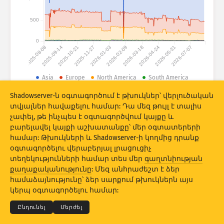
Հարձակումների վիճակագրություն Խոցելիություններ
500
Պիտակներ
Հարձակումների վիճակագրություն․ Սարքեր
0
2025-08-08
2025-09-14
2025-10-21
2025-11-27
2026-01-03
2026-02-09
2026-03-18
2026-04-24
2026-05-31
2026-07-07
Օգնություն
Երկրներ
Asia
Europe
North America
South America
Oceania
Africa
Shadowserver-ն օգտագործում է թխուկներ՝ վերլուծական
Սահմանաչափ
տվյալներ հավաքելու համար: Դա մեզ թույլ է տալիս
© 2026 The Shadowserver Foundation
չափել, թե ինչպես է օգտագործվում կայքը և
Խմբավորել ըստ
բարելավել կայքի աշխատանքը՝ մեր օգտատերերի
Stacking
Հարկերով շարվածք
Համատեղում
համար: Թխուկների և Shadowserver-ի կողմից դրանք
օգտագործելու վերաբերյալ լրացուցիչ
Ավտոմատ կերպով թարմացման արդյունքներ
տեղեկությունների համար տես մեր
գաղտնիության
քաղաքականությունը
: Մեզ անհրաժեշտ է ձեր
© 2026
THE SHADOWSERVER FOUNDATION
Թարմացնել
Վերակայել
Գաղտնիություն և պայմաններ
համաձայնությունը՝ ձեր սարքում թխուկներն այս
Կապ մեզ հետ
Կրեդիտներ
կերպ օգտագործելու համար:
Ներբեռնել որպես PNG
Այս տվյալների մասին
Լեզու
Ընդունել
Մերժել