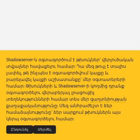
Հարձակումների վիճակագրություն Խոցելիություններ
Պիտակներ
Հարձակումների վիճակագրություն․ Սարքեր
Օգնություն
Երկրներ
Shadowserver-ն օգտագործում է թխուկներ՝ վերլուծական
Սահմանաչափ
տվյալներ հավաքելու համար: Դա մեզ թույլ է տալիս
չափել, թե ինչպես է օգտագործվում կայքը և
Խմբավորել ըստ
բարելավել կայքի աշխատանքը՝ մեր օգտատերերի
համար: Թխուկների և Shadowserver-ի կողմից դրանք
Stacking
Հարկերով շարվածք
Համատեղում
օգտագործելու վերաբերյալ լրացուցիչ
Ավտոմատ կերպով թարմացման արդյունքներ
տեղեկությունների համար տես մեր
գաղտնիության
քաղաքականությունը
: Մեզ անհրաժեշտ է ձեր
© 2026
THE SHADOWSERVER FOUNDATION
Թարմացնել
Վերակայել
Գաղտնիություն և պայմաններ
համաձայնությունը՝ ձեր սարքում թխուկներն այս
Կապ մեզ հետ
Կրեդիտներ
կերպ օգտագործելու համար:
Ներբեռնել որպես PNG
Այս տվյալների մասին
Լեզու
Ընդունել
Մերժել