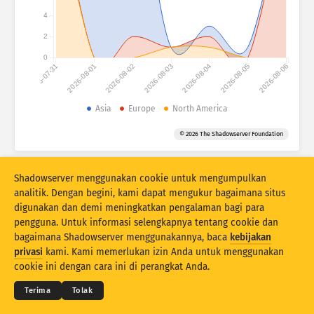
Attack statistics: Devices
4
Bantuan
2
Data set
0
2026-07-31
2026-08-01
2026-08-02
2026-08-03
2026-08-04
2026-08-05
2026-08-06
Limit
Kelompokkan menurut
Asia
Europe
North America
?
Stacking
Menumpuk
Tumpang tindih
© 2026 The Shadowserver Foundation
Otomatis perbarui hasil
Shadowserver menggunakan cookie untuk mengumpulkan
Perbarui
Reset
analitik. Dengan begini, kami dapat mengukur bagaimana situs
digunakan dan demi meningkatkan pengalaman bagi para
Unduh sebagai PNG
Tentang data ini
pengguna. Untuk informasi selengkapnya tentang cookie dan
bagaimana Shadowserver menggunakannya, baca
kebijakan
© 2026
THE SHADOWSERVER FOUNDATION
privasi
kami. Kami memerlukan izin Anda untuk menggunakan
Privasi & Ketentuan
Hubungi Kami
Kredit
cookie ini dengan cara ini di perangkat Anda.
Statistik serangan sidik jari dan honeypot perangkat IoT didanai bersama
Bahasa
oleh Connecting Europe Facility Uni Eropa.
Terima
Tolak