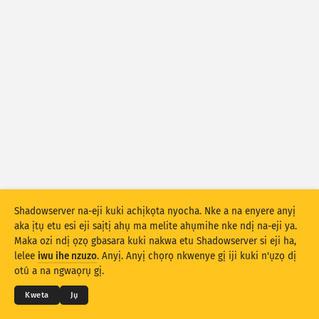
Ọnụọgụgụ mwakpọ: Ngwaọrụ gasị
Nye aka
Obodo gasị
Ọnụọgụ data
Njedebe
Tinye n’otu site na
Obodo
Taagị
Stacking
Ntụkwasị
Ndakọta
Melite rizọọtụ na-akpaaka
Shadowserver na-eji kuki achịkọta nyocha. Nke a na enyere anyị
aka ịtụ etu esi eji saịtị ahụ ma melite ahụmihe nke ndị na-eji ya.
Mmelite
Mwubegharị
Maka ozi ndị ọzọ gbasara kuki nakwa etu Shadowserver si eji ha,
© 2026
THE SHADOWSERVER FOUNDATION
lelee
iwu ihe nzuzo
. Anyị. Anyị chọrọ nkwenye gị iji kuki n'ụzọ dị
Ndebe ihe nzuzo na Ọnọdụ
Kpọtụrụ Anyị
Kredit
Budata dịka PNG
otú a na ngwaọrụ gị.
Asusu
Kweta
Jụ