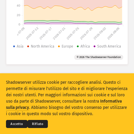
Statistiche di attacco: dispositivi
40
Paesi
Guida
20
0
2026-07-09
2026-07-13
2026-07-17
2026-07-21
2026-07-25
2026-07-29
2026-08-02
2026-08-06
Set di dati
Limite
Asia
North America
Europe
Africa
South America
Raggruppa per
Paese
Tag
© 2026 The Shadowserver Foundation
Stacking
Impilato
Sovrapposizione
Aggiorna automaticamente i risultati
Shadowserver utilizza cookie per raccogliere analisi. Questo ci
Aggiorna
Reset
permette di misurare l'utilizzo del sito e di migliorare l'esperienza
dei nostri utenti. Per maggiori informazioni sui cookie e sul loro
uso da parte di Shadowserver, consultare la nostra
Informativa
Scarica come PNG
© 2026
THE SHADOWSERVER FOUNDATION
sulla privacy
. Abbiamo bisogno del vostro consenso per utilizzare
Privacy e condizioni
Contattaci
Ringraziamenti
i cookie in questo modo sul vostro dispositivo.
Lingua
Accetto
Rifiuto