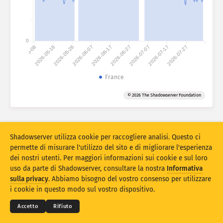
Statistiche di attacco: dispositivi
Paesi
Guida
0
2026-05-08
2026-05-18
2026-05-28
2026-06-07
2026-06-17
2026-06-27
2026-07-07
2026-07-17
2026-07-27
Set di dati
Limite
France
Raggruppa per
Paese
Tag
© 2026 The Shadowserver Foundation
Stacking
Impilato
Sovrapposizione
Aggiorna automaticamente i risultati
Shadowserver utilizza cookie per raccogliere analisi. Questo ci
Aggiorna
Reset
permette di misurare l'utilizzo del sito e di migliorare l'esperienza
dei nostri utenti. Per maggiori informazioni sui cookie e sul loro
uso da parte di Shadowserver, consultare la nostra
Informativa
Scarica come PNG
© 2026
THE SHADOWSERVER FOUNDATION
sulla privacy
. Abbiamo bisogno del vostro consenso per utilizzare
Privacy e condizioni
Contattaci
Ringraziamenti
i cookie in questo modo sul vostro dispositivo.
Lingua
Accetto
Rifiuto