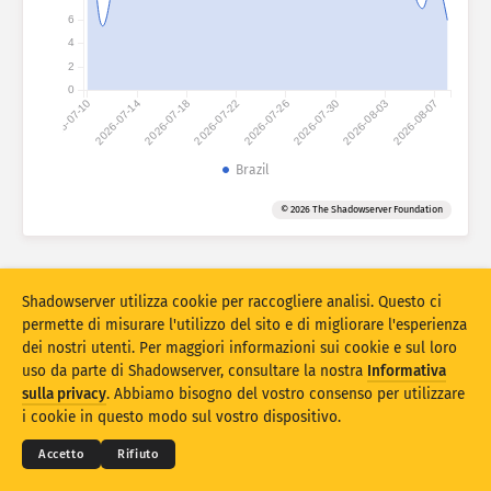
Guida
6
Raggruppa per
4
Stacking
Impilato
Sovrapposizione
2
0
Aggiorna automaticamente i risultati
2026-07-10
2026-07-14
2026-07-18
2026-07-22
2026-07-26
2026-07-30
2026-08-03
2026-08-07
Aggiorna
Reset
Brazil
Scarica come PNG
Informazioni su questi dati
© 2026 The Shadowserver Foundation
Statistiche sull'impronta digitale dei dispositivi IoT e statistiche sugli
Shadowserver utilizza cookie per raccogliere analisi. Questo ci
attacchi honeypot cofinanziate dal Connecting Europe Facility dell'Unione
permette di misurare l'utilizzo del sito e di migliorare l'esperienza
Europea.
dei nostri utenti. Per maggiori informazioni sui cookie e sul loro
uso da parte di Shadowserver, consultare la nostra
Informativa
© 2026
THE SHADOWSERVER FOUNDATION
sulla privacy
. Abbiamo bisogno del vostro consenso per utilizzare
Privacy e condizioni
Contattaci
Ringraziamenti
i cookie in questo modo sul vostro dispositivo.
Lingua
Accetto
Rifiuto