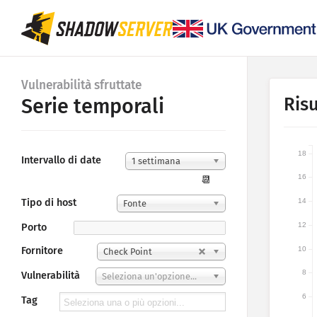
Vulnerabilità sfruttate
Risu
Serie temporali
18
Intervallo di date
1 settimana
16
📆
Tipo di host
14
Fonte
12
Porto
10
Fornitore
Check Point
8
Vulnerabilità
Seleziona un'opzione...
6
Tag