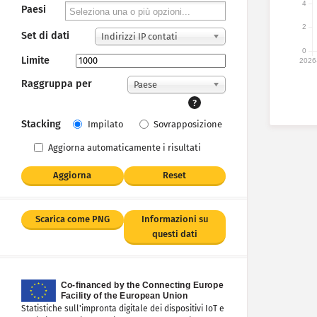
4
Paesi
2
Set di dati
Indirizzi IP contati
0
Limite
2026
Raggruppa per
Paese
?
Stacking
Impilato
Sovrapposizione
Aggiorna automaticamente i risultati
Aggiorna
Reset
Scarica come PNG
Informazioni su
questi dati
Statistiche sull'impronta digitale dei dispositivi IoT e