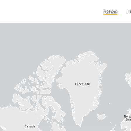
統計全般
I
Greenland
Nor
Swe
Canada