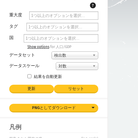
?
重大度
タグ
国
Show options
for 人口/GDP
データセット
検出数
データスケール
対数
結果を自動更新
更新
リセット
PNGとしてダウンロード
凡例