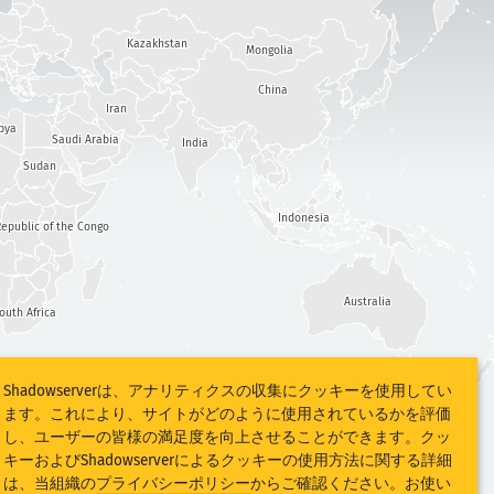
Kazakhstan
Mongolia
China
Iran
bya
Saudi Arabia
India
Sudan
Indonesia
epublic of the Congo
Australia
outh Africa
Shadowserverは、アナリティクスの収集にクッキーを使用してい
ます。これにより、サイトがどのように使用されているかを評価
し、ユーザーの皆様の満足度を向上させることができます。クッ
キーおよびShadowserverによるクッキーの使用方法に関する詳細
は、当組織の
プライバシーポリシー
からご確認ください。お使い