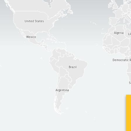
United States
Algeria
Li
Mexico
Democratic R
Brazil
S
Argentina