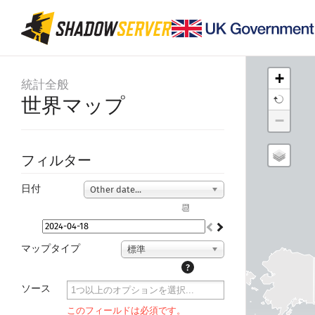
+
統計全般
世界マップ
−
フィルター
日付
Other date...
📆
マップタイプ
標準
?
ソース
このフィールドは必須です。