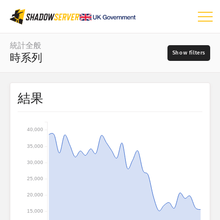
ダッシュボード
統計全般
時系列
統計全般
世界マップ
日付の範囲
結果
📆
地域マップ
ソース
比較マップ
40,000
ツリーマップ
?
35,000
時系列
重大度
30,000
視覚化
25,000
IoTデバイス統計
20,000
タグ
攻撃統計：脆弱性
15,000