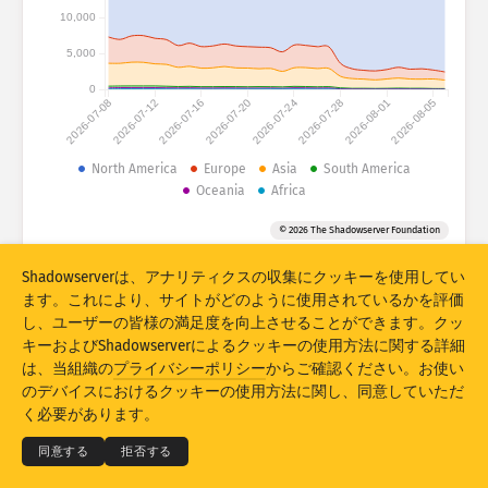
攻撃統計：デバイス
10,000
国
ヘルプ
5,000
0
2026-07-08
2026-07-12
2026-07-16
2026-07-20
2026-07-24
2026-07-28
2026-08-01
2026-08-05
データセット
North America
Europe
Asia
South America
上限
Oceania
Africa
以下でグループ化
国
タグ
© 2026 The Shadowserver Foundation
Stacking
積上げ
重ね合わせ
Shadowserverは、アナリティクスの収集にクッキーを使用してい
結果を自動更新
ます。これにより、サイトがどのように使用されているかを評価
し、ユーザーの皆様の満足度を向上させることができます。クッ
更新
リセット
キーおよびShadowserverによるクッキーの使用方法に関する詳細
は、当組織の
プライバシーポリシー
からご確認ください。お使い
PNGとしてダウンロード
© 2026
THE SHADOWSERVER FOUNDATION
のデバイスにおけるクッキーの使用方法に関し、同意していただ
プライバシー＆利用規定
お問い合わせ
謝辞
く必要があります。
言語
同意する
拒否する