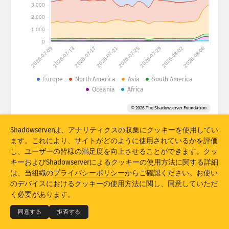
攻撃統計：デバイス
3,000
2,000
国
ヘルプ
1,000
0
2026-07-09
2026-07-13
2026-07-17
2026-07-21
2026-07-25
2026-07-29
2026-08-02
2026-08-06
データセット
Europe
North America
Asia
South America
上限
Oceania
Africa
以下でグループ化
国
タグ
© 2026 The Shadowserver Foundation
Stacking
積上げ
重ね合わせ
Shadowserverは、アナリティクスの収集にクッキーを使用してい
結果を自動更新
ます。これにより、サイトがどのように使用されているかを評価
し、ユーザーの皆様の満足度を向上させることができます。クッ
更新
リセット
キーおよびShadowserverによるクッキーの使用方法に関する詳細
は、当組織の
プライバシーポリシー
からご確認ください。お使い
PNGとしてダウンロード
© 2026
THE SHADOWSERVER FOUNDATION
のデバイスにおけるクッキーの使用方法に関し、同意していただ
プライバシー＆利用規定
お問い合わせ
謝辞
く必要があります。
言語
同意する
拒否する