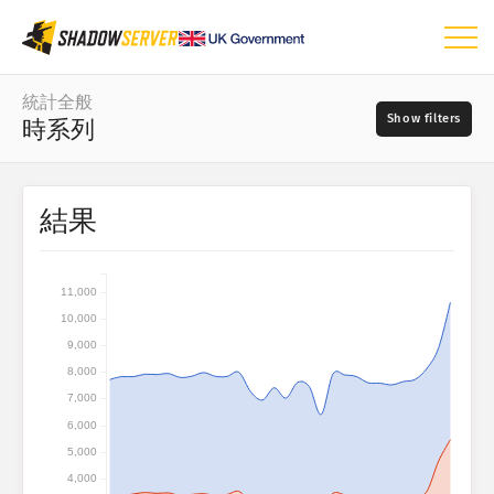
ダッシュボード
統計全般
時系列
統計全般
世界マップ
日付の範囲
結果
📆
地域マップ
ソース
比較マップ
11,000
ツリーマップ
10,000
?
時系列
9,000
重大度
視覚化
8,000
7,000
IoTデバイス統計
6,000
タグ
5,000
攻撃統計：脆弱性
4,000