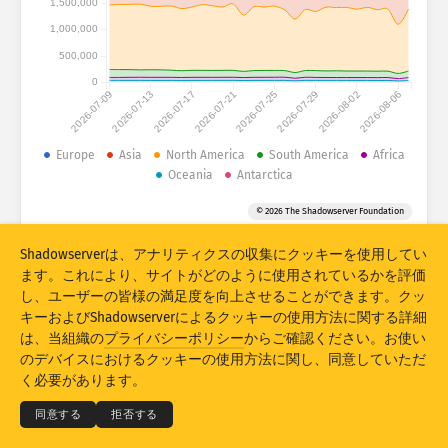
1,500,000
攻撃統計：デバイス
1,000,000
国
ヘルプ
500,000
0
2026-07-09
2026-07-13
2026-07-17
2026-07-21
2026-07-25
2026-07-29
2026-08-02
2026-08-06
データセット
Europe
Asia
North America
South America
Africa
上限
Oceania
Antarctica
以下でグループ化
国
タグ
© 2026 The Shadowserver Foundation
Stacking
積上げ
重ね合わせ
Shadowserverは、アナリティクスの収集にクッキーを使用してい
結果を自動更新
ます。これにより、サイトがどのように使用されているかを評価
し、ユーザーの皆様の満足度を向上させることができます。クッ
更新
リセット
キーおよびShadowserverによるクッキーの使用方法に関する詳細
は、当組織の
プライバシーポリシー
からご確認ください。お使い
PNGとしてダウンロード
© 2026
THE SHADOWSERVER FOUNDATION
のデバイスにおけるクッキーの使用方法に関し、同意していただ
プライバシー＆利用規定
お問い合わせ
謝辞
く必要があります。
言語
同意する
拒否する