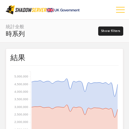
ダッシュボード
統計全般
時系列
統計全般
世界マップ
日付の範囲
結果
📆
地域マップ
ソース
比較マップ
5,000,000
ツリーマップ
4,500,000
?
時系列
4,000,000
重大度
視覚化
3,500,000
3,000,000
IoTデバイス統計
2,500,000
タグ
攻撃統計：脆弱性
2,000,000