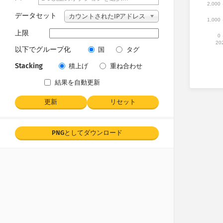
2,000
データセット
カウントされたIPアドレス
1,000
上限
0
20
以下でグループ化
国
タグ
Stacking
積上げ
重ね合わせ
結果を自動更新
更新
リセット
PNGとしてダウンロード