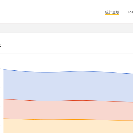
統計全般
I
果