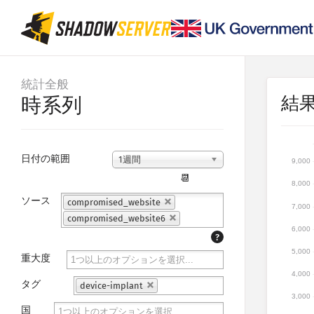
統計全般
結
時系列
日付の範囲
1週間
9,000
📆
8,000
ソース
compromised_website
7,000
compromised_website6
6,000
?
5,000
重大度
4,000
タグ
device-implant
3,000
国