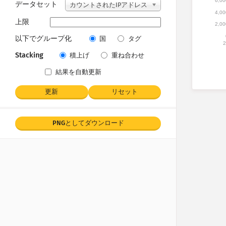
6,00
データセット
カウントされたIPアドレス
4,00
上限
2,00
以下でグループ化
国
タグ
2
Stacking
積上げ
重ね合わせ
結果を自動更新
更新
リセット
PNGとしてダウンロード