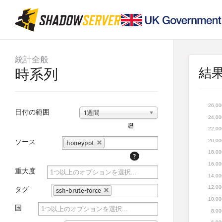
統計全般
結
時系列
26,00
日付の範囲
1週間
24,00
📆
22,00
20,00
ソース
honeypot
18,00
?
16,00
重大度
14,00
12,00
タグ
ssh-brute-force
10,00
国
8,00