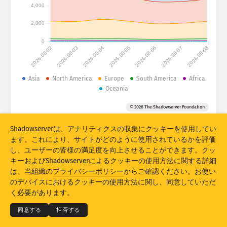
攻撃統計：デバイス
4,000
国
ヘルプ
2,000
0
2026-08-02
2026-08-03
2026-08-04
2026-08-05
2026-08-06
2026-08-07
2026-08-08
データセット
Asia
North America
Europe
South America
Africa
上限
Oceania
以下でグループ化
国
タグ
© 2026 The Shadowserver Foundation
Stacking
積上げ
重ね合わせ
Shadowserverは、アナリティクスの収集にクッキーを使用してい
結果を自動更新
ます。これにより、サイトがどのように使用されているかを評価
し、ユーザーの皆様の満足度を向上させることができます。クッ
更新
リセット
キーおよびShadowserverによるクッキーの使用方法に関する詳細
は、当組織の
プライバシーポリシー
からご確認ください。お使い
PNGとしてダウンロード
© 2026
THE SHADOWSERVER FOUNDATION
のデバイスにおけるクッキーの使用方法に関し、同意していただ
プライバシー＆利用規定
お問い合わせ
謝辞
く必要があります。
言語
同意する
拒否する