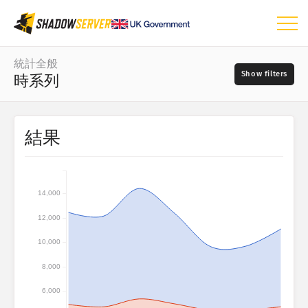
ダッシュボード
統計全般
時系列
統計全般
世界マップ
日付の範囲
結果
📆
地域マップ
ソース
比較マップ
ツリーマップ
14,000
?
時系列
12,000
重大度
視覚化
10,000
IoTデバイス統計
8,000
タグ
攻撃統計：脆弱性
6,000