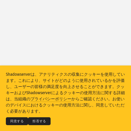
攻撃統計：デバイス
ヘルプ
国
データセット
上限
以下でグループ化
国
タグ
Stacking
積上げ
重ね合わせ
Shadowserverは、アナリティクスの収集にクッキーを使用してい
ます。これにより、サイトがどのように使用されているかを評価
結果を自動更新
し、ユーザーの皆様の満足度を向上させることができます。クッ
キーおよびShadowserverによるクッキーの使用方法に関する詳細
更新
リセット
は、当組織の
プライバシーポリシー
からご確認ください。お使い
© 2026
THE SHADOWSERVER FOUNDATION
のデバイスにおけるクッキーの使用方法に関し、同意していただ
プライバシー＆利用規定
お問い合わせ
謝辞
PNGとしてダウンロード
く必要があります。
言語
同意する
拒否する