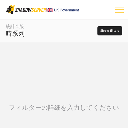
ダッシュボード
統計全般
時系列
統計全般
世界マップ
日付の範囲
📆
地域マップ
–
比較マップ
ソース
ツリーマップ
時系列
?
視覚化
重大度
フィルターの詳細を入力してください
IoTデバイス統計
攻撃統計：脆弱性
タグ