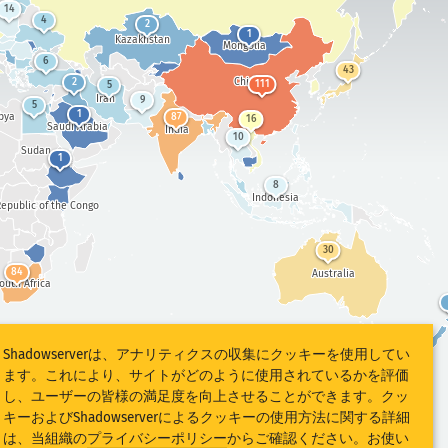
14
4
2
1
Kazakhstan
Mongolia
6
43
China
2
111
5
Iran
9
5
1
bya
87
16
Saudi Arabia
India
10
Sudan
1
8
Indonesia
epublic of the Congo
30
84
Australia
outh Africa
Shadowserverは、アナリティクスの収集にクッキーを使用してい
ます。これにより、サイトがどのように使用されているかを評価
し、ユーザーの皆様の満足度を向上させることができます。クッ
キーおよびShadowserverによるクッキーの使用方法に関する詳細
は、当組織の
プライバシーポリシー
からご確認ください。お使い