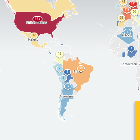
45
191
119
20
33
464
United States
2
Algeria
32
Li
Mexico
1
16
Democratic R
59
7
Brazil
1
7
3
S
Argentina