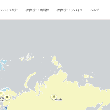
oTデバイス統計
攻撃統計：脆弱性
攻撃統計：デバイス
ヘルプ
16
22
16
way
Finland
Russia
den