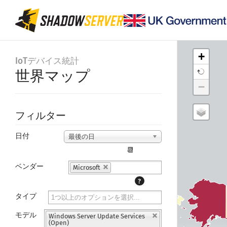
+
IoTデバイス統計
世界マップ
−
フィルター
日付
最後の日
📆
ベンダー
Microsoft
?
タイプ
モデル
Windows Server Update Services
(Open)