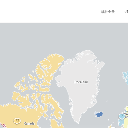
統計全般
I
Greenland
Nor
7
Swe
42
Canada