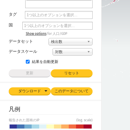
タグ
国
Show options
for 人口/GDP
データセット
検出数
データスケール
対数
結果を自動更新
更新
リセット
ダウンロード
このデータについて
凡例
報告された固有のIP
(log. scale)