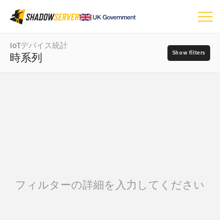
ダッシュボード
IoTデバイス統計
時系列
統計全般
IoTデバイス統計
日付の範囲
📆
世界マップ
ベンダー
地域マップ
国ごとのツリーマップ
ベンダーごとのツリーマップ
?
タイプごとのツリーマップ
タイプ
フィルターの詳細を入力してください
モデルごとのツリーマップ
時系列
モデル
視覚化