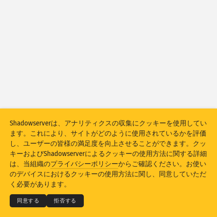
攻撃統計：脆弱性
タグ
攻撃統計：デバイス
ヘルプ
国
上限
以下でグループ化
Shadowserverは、アナリティクスの収集にクッキーを使用してい
ます。これにより、サイトがどのように使用されているかを評価
Stacking
積上げ
重ね合わせ
し、ユーザーの皆様の満足度を向上させることができます。クッ
結果を自動更新
キーおよびShadowserverによるクッキーの使用方法に関する詳細
は、当組織の
プライバシーポリシー
からご確認ください。お使い
© 2026
THE SHADOWSERVER FOUNDATION
更新
リセット
のデバイスにおけるクッキーの使用方法に関し、同意していただ
プライバシー＆利用規定
お問い合わせ
謝辞
く必要があります。
PNGとしてダウンロード
このデータについて
言語
同意する
拒否する