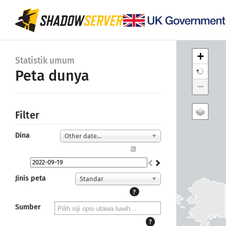
+
Statistik umum
Peta dunya
−
Filter
Dina
Other date...
📆
Jinis peta
Standar
?
Sumber
?