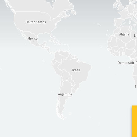
United States
Algeria
Li
Mexico
Democratic R
Brazil
S
Argentina