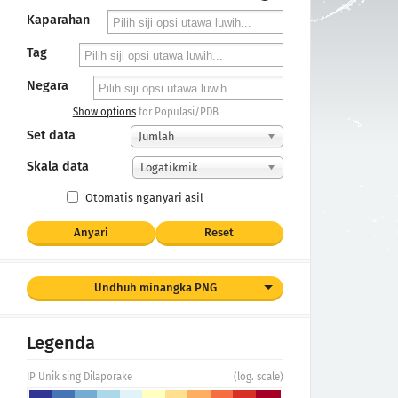
Kaparahan
Tag
Negara
Show options
for Populasi/PDB
Set data
Jumlah
Skala data
Logatikmik
Otomatis nganyari asil
Anyari
Reset
Undhuh minangka PNG
Legenda
IP Unik sing Dilaporake
(log. scale)