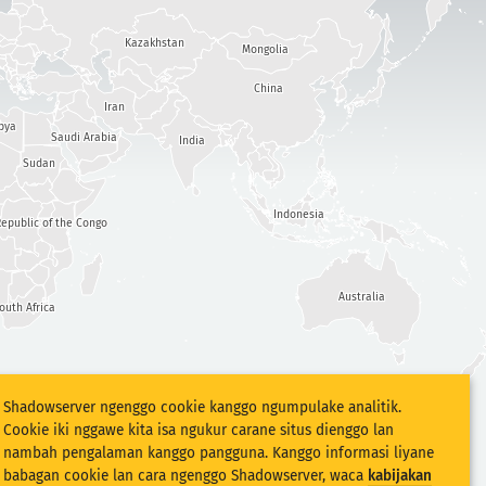
Kazakhstan
Mongolia
China
Iran
bya
Saudi Arabia
India
Sudan
Indonesia
epublic of the Congo
Australia
outh Africa
Shadowserver ngenggo cookie kanggo ngumpulake analitik.
Cookie iki nggawe kita isa ngukur carane situs dienggo lan
nambah pengalaman kanggo pangguna. Kanggo informasi liyane
babagan cookie lan cara ngenggo Shadowserver, waca
kabijakan