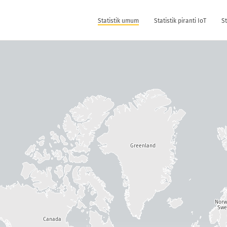
Statistik umum
Statistik piranti IoT
S
Greenland
Nor
Swe
Canada