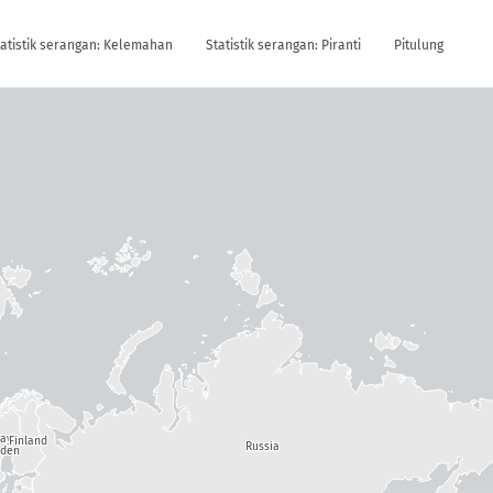
tatistik serangan: Kelemahan
Statistik serangan: Piranti
Pitulung
way
Finland
Russia
den