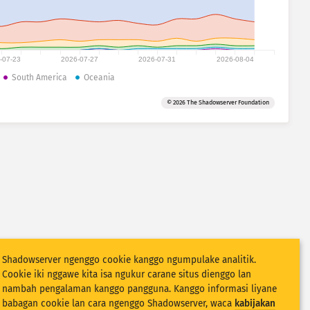
-07-23
2026-07-27
2026-07-31
2026-08-04
South America
Oceania
© 2026 The Shadowserver Foundation
Shadowserver ngenggo cookie kanggo ngumpulake analitik.
Cookie iki nggawe kita isa ngukur carane situs dienggo lan
nambah pengalaman kanggo pangguna. Kanggo informasi liyane
babagan cookie lan cara ngenggo Shadowserver, waca
kabijakan