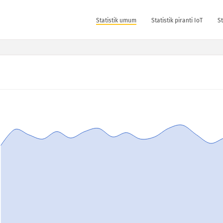
Statistik umum
Statistik piranti IoT
S