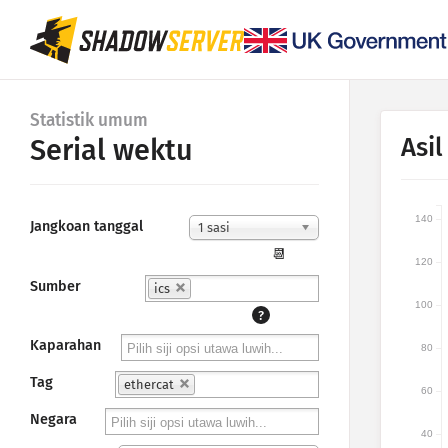
Statistik umum
Asil
Serial wektu
140
Jangkoan tanggal
1 sasi
📆
120
Sumber
ics
100
?
Kaparahan
80
Tag
ethercat
60
Negara
40