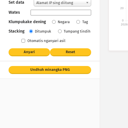
Set data
Alamat IP sing diitung
20
Wates
0
Klumpukake dening
Negara
Tag
2026
Stacking
Ditumpuk
Tumpang tindih
Otomatis nganyari asil
Anyari
Reset
Undhuh minangka PNG