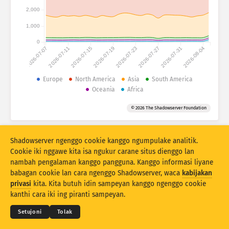
Statistik serangan: Piranti
2,000
Negara
Pitulung
1,000
0
2026-07-07
2026-07-11
2026-07-15
2026-07-19
2026-07-23
2026-07-27
2026-07-31
2026-08-04
Set data
Wates
Europe
North America
Asia
South America
Oceania
Africa
Klumpukake dening
Negara
Tag
© 2026 The Shadowserver Foundation
Stacking
Ditumpuk
Tumpang tindih
Otomatis nganyari asil
Shadowserver ngenggo cookie kanggo ngumpulake analitik.
Anyari
Reset
Cookie iki nggawe kita isa ngukur carane situs dienggo lan
nambah pengalaman kanggo pangguna. Kanggo informasi liyane
babagan cookie lan cara ngenggo Shadowserver, waca
kabijakan
Undhuh minangka PNG
© 2026
THE SHADOWSERVER FOUNDATION
privasi
kita. Kita butuh idin sampeyan kanggo ngenggo cookie
Sarat & Katentuan
Kontak Kita
Kredit
kanthi cara iki ing piranti sampeyan.
Basa
Setujoni
Tolak