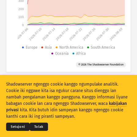
300
Statistik serangan: Piranti
200
Negara
Pitulung
100
0
2026-07-06
2026-07-10
2026-07-14
2026-07-18
2026-07-22
2026-07-26
2026-07-30
2026-08-03
Set data
Wates
Europe
Asia
North America
South America
Oceania
Africa
Klumpukake dening
Negara
Tag
© 2026 The Shadowserver Foundation
Stacking
Ditumpuk
Tumpang tindih
Otomatis nganyari asil
Shadowserver ngenggo cookie kanggo ngumpulake analitik.
Anyari
Reset
Cookie iki nggawe kita isa ngukur carane situs dienggo lan
nambah pengalaman kanggo pangguna. Kanggo informasi liyane
babagan cookie lan cara ngenggo Shadowserver, waca
kabijakan
Undhuh minangka PNG
© 2026
THE SHADOWSERVER FOUNDATION
privasi
kita. Kita butuh idin sampeyan kanggo ngenggo cookie
Sarat & Katentuan
Kontak Kita
Kredit
kanthi cara iki ing piranti sampeyan.
Basa
Setujoni
Tolak