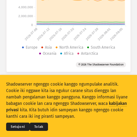
Statistik serangan: Piranti
4,000,000
Negara
Pitulung
2,000,000
0
2026-07-08
2026-07-12
2026-07-16
2026-07-20
2026-07-24
2026-07-28
2026-08-01
2026-08-05
Set data
Wates
Europe
Asia
North America
South America
Oceania
Africa
Antarctica
Klumpukake dening
Negara
Tag
© 2026 The Shadowserver Foundation
Stacking
Ditumpuk
Tumpang tindih
Otomatis nganyari asil
Shadowserver ngenggo cookie kanggo ngumpulake analitik.
Anyari
Reset
Cookie iki nggawe kita isa ngukur carane situs dienggo lan
nambah pengalaman kanggo pangguna. Kanggo informasi liyane
babagan cookie lan cara ngenggo Shadowserver, waca
kabijakan
Undhuh minangka PNG
© 2026
THE SHADOWSERVER FOUNDATION
privasi
kita. Kita butuh idin sampeyan kanggo ngenggo cookie
Sarat & Katentuan
Kontak Kita
Kredit
kanthi cara iki ing piranti sampeyan.
Basa
Setujoni
Tolak