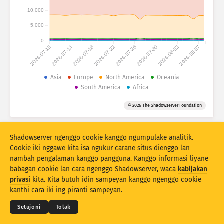
Statistik serangan: Piranti
10,000
Negara
Pitulung
5,000
0
2026-07-10
2026-07-14
2026-07-18
2026-07-22
2026-07-26
2026-07-30
2026-08-03
2026-08-07
Set data
Wates
Asia
Europe
North America
Oceania
South America
Africa
Klumpukake dening
Negara
Tag
© 2026 The Shadowserver Foundation
Stacking
Ditumpuk
Tumpang tindih
Otomatis nganyari asil
Shadowserver ngenggo cookie kanggo ngumpulake analitik.
Anyari
Reset
Cookie iki nggawe kita isa ngukur carane situs dienggo lan
nambah pengalaman kanggo pangguna. Kanggo informasi liyane
babagan cookie lan cara ngenggo Shadowserver, waca
kabijakan
Undhuh minangka PNG
© 2026
THE SHADOWSERVER FOUNDATION
privasi
kita. Kita butuh idin sampeyan kanggo ngenggo cookie
Sarat & Katentuan
Kontak Kita
Kredit
kanthi cara iki ing piranti sampeyan.
Basa
Setujoni
Tolak